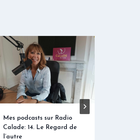
Mes podcasts sur Radio
Mes pod
Calade: 14. Le Regard de
Calade:
l’autre
d’attac