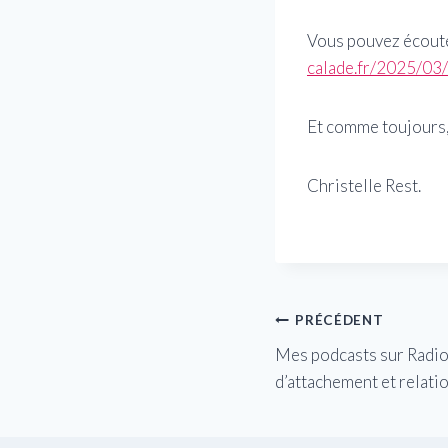
Vous pouvez écouter
calade.fr/2025/03/
Et comme toujours,
Christelle Rest.
Navigation
PRÉCÉDENT
Mes podcasts sur Radio
de
d’attachement et relat
l’article