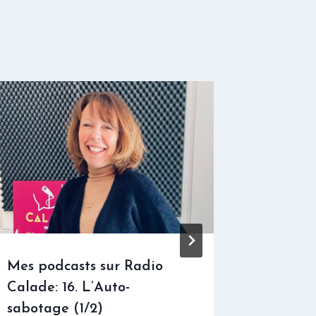
Mes podcasts sur Radio
Mes pod
Calade: 16. L’Auto-
Calade:
sabotage (1/2)
l’autre