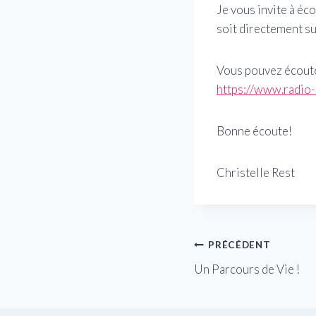
Je vous invite à éc
soit directement su
Vous pouvez écouter
https://www.radio
Bonne écoute!
Christelle Rest
Navigation
PRÉCÉDENT
Un Parcours de Vie !
de
l’article