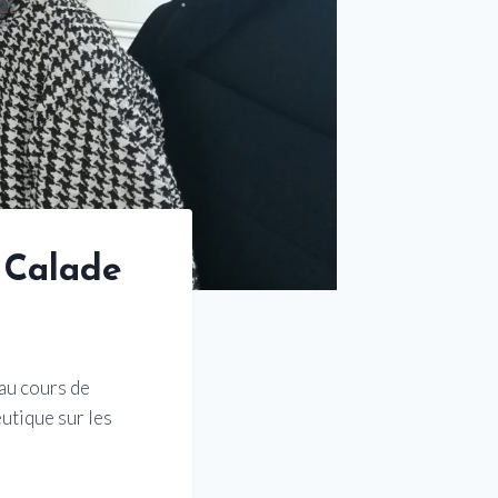
 Calade
 au cours de
eutique sur les